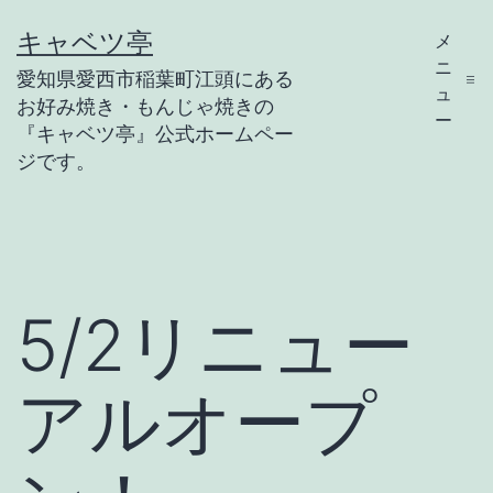
コ
キャベツ亭
メ
ン
ニ
愛知県愛西市稲葉町江頭にある
テ
ュ
お好み焼き・もんじゃ焼きの
ー
ン
『キャベツ亭』公式ホームペー
ジです。
ツ
へ
ス
キ
5/2リニュー
ッ
プ
アルオープ